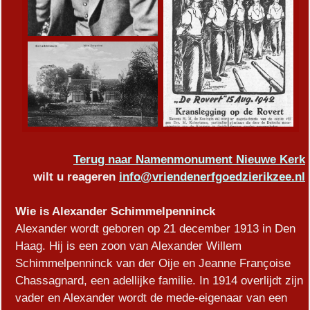
Terug naar Namenmonument Nieuwe Kerk
wilt u reageren
info@vriendenerfgoedzierikzee.nl
Wie is Alexander Schimmelpenninck
Alexander wordt geboren op 21 december 1913 in Den
Haag. Hij is een zoon van Alexander Willem
Schimmelpenninck van der Oije en Jeanne Françoise
Chassagnard, een adellijke familie. In 1914 overlijdt zijn
vader en Alexander wordt de mede-eigenaar van een