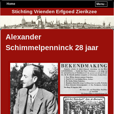
Home
Menu ↓
Stichting Vrienden Erfgoed Zierikzee
Alexander
Schimmelpenninck 28 jaar