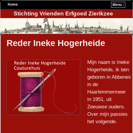
Home
Menu ↓
Stichting Vrienden Erfgoed Zierikzee
Reder Ineke Hogerheide
Mijn naam is Ineke
Hogerheide, ik ben
geboren in Abbenes
in de
Haarlemmermeer
in 1951, uit
Zeeuwse ouders.
Over mijn passies
het volgende.