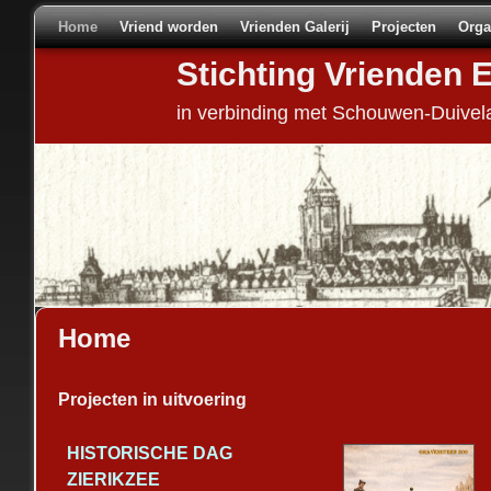
Home
Spring naar de primaire inhoud
Spring naar de secundaire inhoud
Vriend worden
Vrienden Galerij
Projecten
Orga
Stichting Vrienden 
in verbinding met Schouwen-Duivel
Home
Projecten in uitvoering
HISTORISCHE DAG
ZIERIKZEE