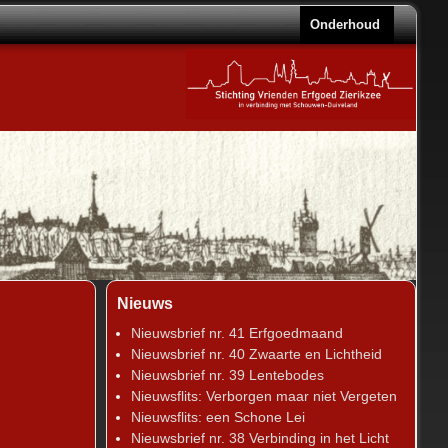
Onderhoud
Nieuws
Nieuwsbrief nr. 41 Erfgoedmaand
Nieuwsbrief nr. 40 Zwaarte en Lichtheid
Nieuwsbrief nr. 39 Lentebodes
Nieuwsflits: Verborgen maar niet Vergeten
Nieuwsflits: een Schone Lei
Nieuwsbrief nr. 38 Verbinding in het Licht