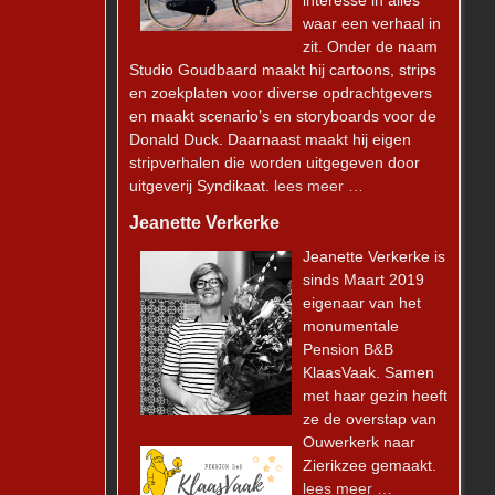
interesse in alles
waar een verhaal in
zit. Onder de naam
Studio Goudbaard maakt hij cartoons, strips
en zoekplaten voor diverse opdrachtgevers
en maakt scenario’s en storyboards voor de
Donald Duck. Daarnaast maakt hij eigen
stripverhalen die worden uitgegeven door
uitgeverij Syndikaat.
lees meer …
Jeanette Verkerke
Meer laden
Volg op Instagram
Jeanette Verkerke is
sinds Maart 2019
eigenaar van het
monumentale
Pension B&B
KlaasVaak. Samen
met haar gezin heeft
ze de overstap van
Ouwerkerk naar
Zierikzee gemaakt.
lees meer …