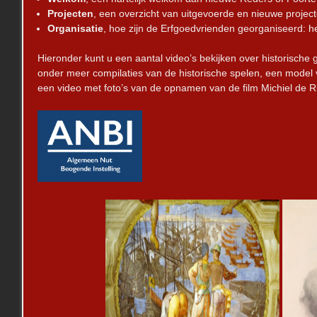
Projecten
, een overzicht van uitgevoerde en nieuwe project
Organisatie
, hoe zijn de Erfgoedvrienden georganiseerd: he
Hieronder kunt u een aantal video’s bekijken over historische
onder meer compilaties van de historische spelen, een model va
een video met foto’s van de opnamen van de film Michiel de Rui