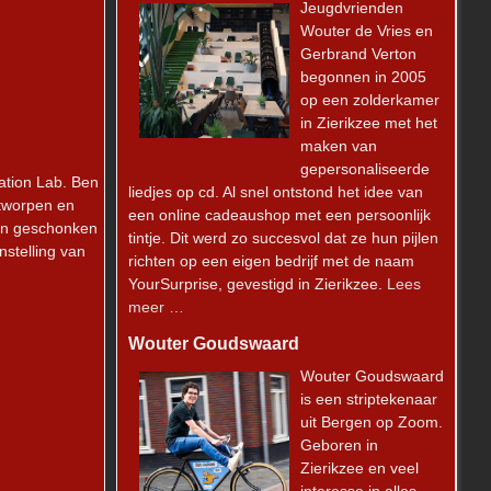
Jeugdvrienden
Wouter de Vries en
Gerbrand Verton
begonnen in 2005
op een zolderkamer
in Zierikzee met het
maken van
gepersonaliseerde
ation Lab. Ben
liedjes op cd. Al snel ontstond het idee van
ntworpen en
een online cadeaushop met een persoonlijk
den geschonken
tintje. Dit werd zo succesvol dat ze hun pijlen
nstelling van
richten op een eigen bedrijf met de naam
YourSurprise, gevestigd in Zierikzee.
Lees
meer …
Wouter Goudswaard
Wouter Goudswaard
is een striptekenaar
uit Bergen op Zoom.
Geboren in
Zierikzee en veel