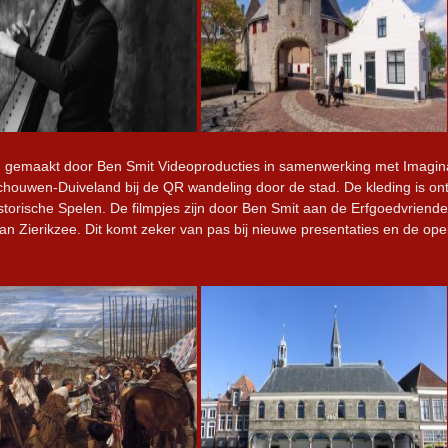
 zijn gemaakt door Ben Smit Videoproducties in samenwerking met Imagin
Schouwen-Duiveland bij de QR wandeling door de stad. De kleding is o
torische Spelen. De filmpjes zijn door Ben Smit aan de Erfgoedvrien
an Zierikzee. Dit komt zeker van pas bij nieuwe presentaties en de ope