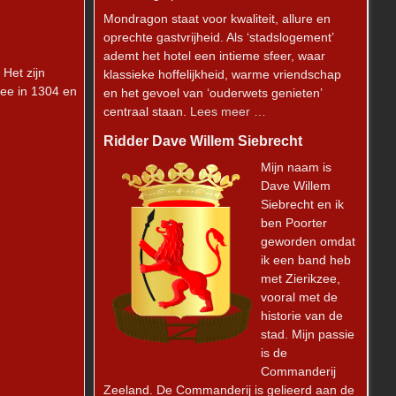
Mondragon staat voor kwaliteit, allure en
oprechte gastvrijheid. Als ‘stadslogement’
ademt het hotel een intieme sfeer, waar
Het zijn
klassieke hoffelijkheid, warme vriendschap
zee in 1304 en
en het gevoel van ‘ouderwets genieten’
centraal staan.
Lees meer …
Ridder Dave Willem Siebrecht
Mijn naam is
Dave Willem
Siebrecht en ik
ben Poorter
geworden omdat
ik een band heb
met Zierikzee,
vooral met de
historie van de
stad. Mijn passie
is de
Commanderij
Zeeland. De Commanderij is gelieerd aan de