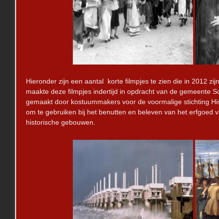
Hieronder zijn een aantal korte filmpjes te zien die in 2012
maakte deze filmpjes indertijd in opdracht van de gemeente 
gemaakt door kostuummakers voor de voormalige stichting His
om te gebruiken bij het benutten en beleven van het erfgoed v
historische gebouwen.