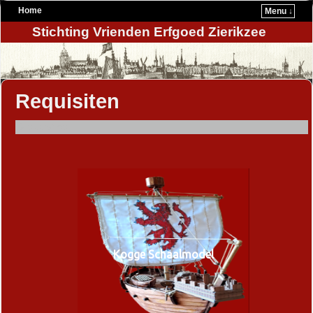
Home
Menu ↓
Stichting Vrienden Erfgoed Zierikzee
Requisiten
Geplaatst op
Kogge Schaalmodel