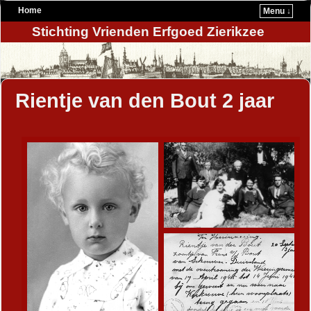
Home
Menu ↓
Stichting Vrienden Erfgoed Zierikzee
Rientje van den Bout 2 jaar