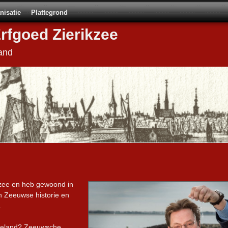
nisatie
Plattegrond
Erfgoed Zierikzee
and
kzee en heb gewoond in
n Zeeuwse historie en
.
 Zeeland? Zeeuwsche