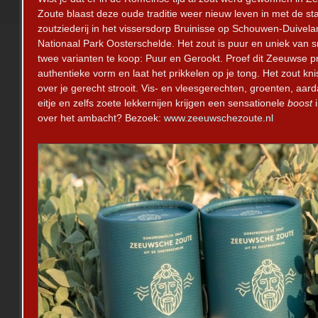
Zoute blaast deze oude traditie weer nieuw leven in met de st
zoutziederij in het vissersdorp Bruinisse op Schouwen-Duivela
Nationaal Park Oosterschelde. Het zout is puur en uniek van 
twee varianten te koop: Puur en Gerookt. Proef dit Zeeuwse p
authentieke vorm en laat het prikkelen op je tong. Het zout knisp
over je gerecht strooit. Vis- en vleesgerechten, groenten, aar
eitje en zelfs zoete lekkernijen krijgen een sensationele
boost
i
over het ambacht? Bezoek:
www.zeeuws
chezoute.nl