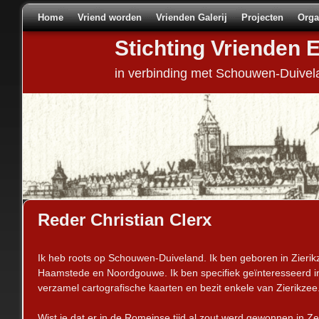
Home
Spring naar de primaire inhoud
Spring naar de secundaire inhoud
Vriend worden
Vrienden Galerij
Projecten
Orga
Stichting Vrienden 
in verbinding met Schouwen-Duivel
Reder Christian Clerx
Ik heb roots op Schouwen-Duiveland. Ik ben geboren in Zieri
Haamstede en Noordgouwe. Ik ben specifiek geïnteresseerd i
verzamel cartografische kaarten en bezit enkele van Zierikzee
Wist je dat er in de Romeinse tijd al zout werd gewonnen in