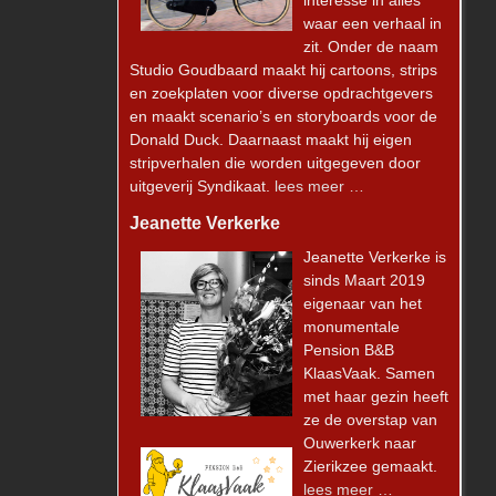
interesse in alles
waar een verhaal in
zit. Onder de naam
Studio Goudbaard maakt hij cartoons, strips
en zoekplaten voor diverse opdrachtgevers
en maakt scenario’s en storyboards voor de
Donald Duck. Daarnaast maakt hij eigen
stripverhalen die worden uitgegeven door
uitgeverij Syndikaat.
lees meer …
Jeanette Verkerke
Meer laden
Volg op Instagram
Jeanette Verkerke is
sinds Maart 2019
eigenaar van het
monumentale
Pension B&B
KlaasVaak. Samen
met haar gezin heeft
ze de overstap van
Ouwerkerk naar
Zierikzee gemaakt.
lees meer …