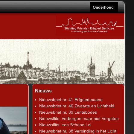
Onderhoud
Nieuws
Nieuwsbrief nr. 41 Erfgoedmaand
Nieuwsbrief nr. 40 Zwaarte en Lichtheid
Nieuwsbrief nr. 39 Lentebodes
Nieuwsflits: Verborgen maar niet Vergeten
Nieuwsflits: een Schone Lei
Nieuwsbrief nr. 38 Verbinding in het Licht