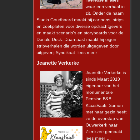
interesse in alles
waar een verhaal in
zit. Onder de naam
Studio Goudbaard maakt hij cartoons, strips
en zoekplaten voor diverse opdrachtgevers
en maakt scenario’s en storyboards voor de
Donald Duck. Daarnaast maakt hij eigen
stripverhalen die worden uitgegeven door
uitgeverij Syndikaat.
lees meer …
Jeanette Verkerke
Meer laden
Volg op Instagram
Jeanette Verkerke is
sinds Maart 2019
eigenaar van het
monumentale
Pension B&B
KlaasVaak. Samen
met haar gezin heeft
ze de overstap van
Ouwerkerk naar
Zierikzee gemaakt.
lees meer …