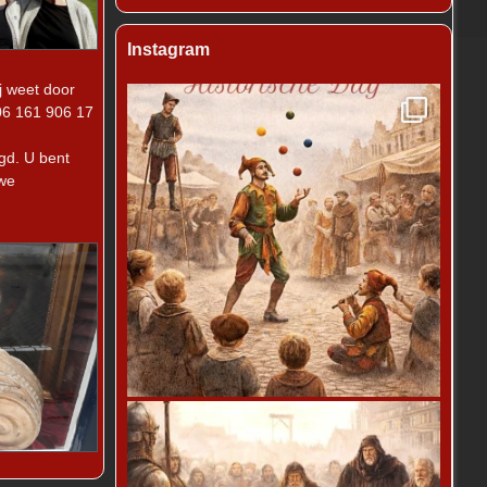
Instagram
j weet door
 06 161 906 17
gd. U bent
uwe