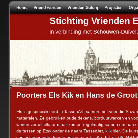
Home
Spring naar de primaire inhoud
Spring naar de secundaire inhoud
Vriend worden
Vrienden Galerij
Projecten
Orga
Stichting Vrienden 
in verbinding met Schouwen-Duivel
Poorters Els Kik en Hans de Groot
Els is gespecialiseerd in TassenArt, samen met vriendin Suz
materialen. Ze gebruiken oude dekens, borduurwerken en voor
wonen ver uit elkaar maar komen regelmatig samen om aan de
de tassen op Etsy onder de naam TassenArt,
klik hier
. De kun
contact opnemen door te bellen naar Els Kik, tel. nr. 06 349 5