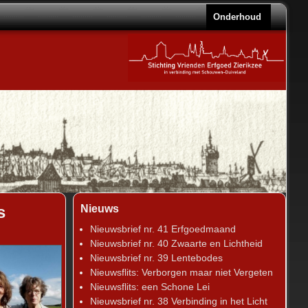
Onderhoud
Nieuws
s
Nieuwsbrief nr. 41 Erfgoedmaand
Nieuwsbrief nr. 40 Zwaarte en Lichtheid
Nieuwsbrief nr. 39 Lentebodes
Nieuwsflits: Verborgen maar niet Vergeten
Nieuwsflits: een Schone Lei
Nieuwsbrief nr. 38 Verbinding in het Licht