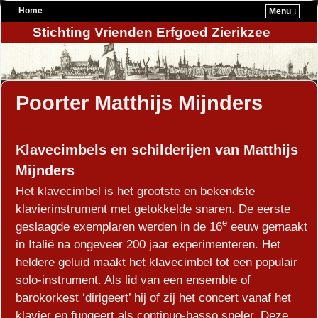
Home
Menu ↓
Stichting Vrienden Erfgoed Zierikzee
Poorter Matthijs Mijnders
Klavecimbels en schilderijen van Matthijs
Mijnders
Het klavecimbel is het grootste en bekendste
klavierinstrument met getokkelde snaren. De eerste
e
geslaagde exemplaren werden in de 16
eeuw gemaakt
in Italië na ongeveer 200 jaar experimenteren. Het
heldere geluid maakt het klavecimbel tot een populair
solo-instrument. Als lid van een ensemble of
barokorkest ‘dirigeert’ hij of zij het concert vanaf het
klavier en fungeert als continuo-basso speler. Deze