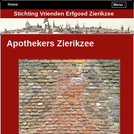
Home
Menu ↓
Stichting Vrienden Erfgoed Zierikzee
Apothekers Zierikzee