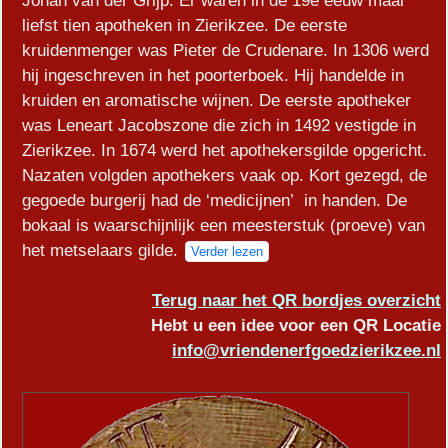
Johan van der Grijp. Er waren in de 19e eeuw maar
liefst tien apotheken in Zierikzee. De eerste
kruidenmenger was Pieter de Crudenare. In 1306 werd
hij ingeschreven in het poorterboek. Hij handelde in
kruiden en aromatische wijnen. De eerste apotheker
was Leneart Jacobszone die zich in 1492 vestigde in
Zierikzee. In 1674 werd het apothekersgilde opgericht.
Nazaten volgden apothekers vaak op. Kort gezegd, de
gegoede burgerij had de ‘medicijnen’ in handen. De
bokaal is waarschijnlijk een meesterstuk (proeve) van
het metselaars gilde.
Verder lezen
Terug naar het QR bordjes overzicht
Hebt u een idee voor een QR Locatie
info@vriendenerfgoedzierikzee.nl